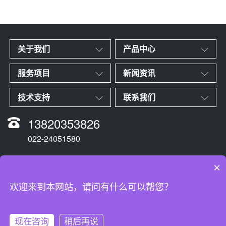
关于我们
产品中心
服务项目
新闻资讯
技术支持
联系我们
13820353826
022-24051580
×
Copyright Reserved 2009-2021 天津仪电科技有限公司 版权所有
津ICP备16008184号
欢迎来到本网站，请问有什么可以帮您？
公司地址：天津市河东区津塘路174号院内创业大楼407室
天津仪电科技有限公司是一家自动化产品及低压配电设备供应商!
现在咨询
稍后再说